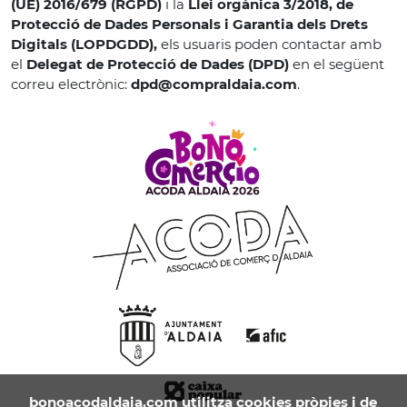
(UE) 2016/679 (RGPD)
i la
Llei orgànica 3/2018, de
Protecció de Dades Personals i Garantia dels Drets
Digitals (LOPDGDD),
els usuaris poden contactar amb
el
Delegat de Protecció de Dades (DPD)
en el següent
correu electrònic:
dpd@compraldaia.com
.
bonoacodaldaia.com
utilitza cookies pròpies i de