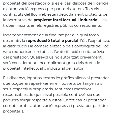
propietat del prestador o, si és el cas, disposa de llicència
o autorització expressa per part dels autors. Tots els
continguts del lloc web estan degudament protegits per
la normativa de
propietat intel·lectual i industrial
, i es
troben inscrits en els registres públics corresponents.
Independentment de la finalitat per a la qual foren
destinats, la
reproducció total o parcial
, l'ús, l'explotació,
la distribució i la comercialització dels continguts del lloc
web requerixen, en tot cas, l'autorització escrita prèvia
del prestador. Qualsevol ús no autoritzat prèviament
serà considerat un incompliment greu dels drets de
propietat intel·lectual o industrial de l'autor.
Els dissenys, logotips, textos i/o gràfics aliens al prestador
que pogueren aparéixer en el lloc web, pertanyen als
seus respectius propietaris, sent estos mateixos
responsables de qualsevol possible controvèrsia que
poguera sorgir respecte a estos. En tot cas, el prestador
compta amb l'autorització expressa i prèvia per part dels
propietaris.